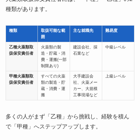
種類があります。
種類
取扱可能な範
主な就職先
難易度
囲
乙種火薬類取
火薬類の製
建設会社、採
中級レベル
扱保安責任者
造・貯蔵・消
石業など
費・運搬(一部
制限あり)
甲種火薬類取
すべての火薬
大手建設会
上級レベル
扱保安責任者
類の製造・貯
社、火薬メー
蔵・消費・運
カー、大規模
搬
工事現場など
多くの人がまず「乙種」から挑戦し、経験を積ん
で「甲種」へステップアップします。