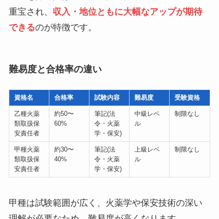
重宝され、
収入・地位ともに大幅なアップが期待
できる
のが特徴です。
難易度と合格率の違い
資格名
合格率
試験内容
難易度
受験資格
乙種火薬
約50〜
筆記(法
中級レベ
制限なし
類取扱保
60%
令・火薬
ル
安責任者
学・保安)
甲種火薬
約30〜
筆記(法
上級レベ
制限なし
類取扱保
40%
令・火薬
ル
安責任者
学・保安)
甲種は試験範囲が広く、火薬学や保安技術の深い
理解が必要なため、難易度が高くなります。