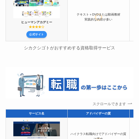
テキスト＋DVDまたは動画教材
実践的な内容が多い
教
ヒューマンアカデミー
公式サイト
シカクシゴトがおすすめする資格取得サービス
スクロールできます
サービス名
アドバイザーの質
ハイクラス転職向けでアドバイザーの質
は高め