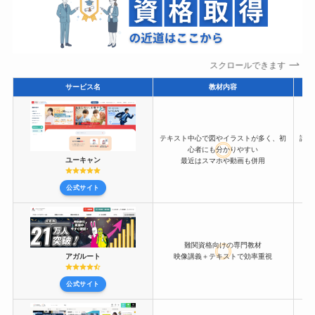
スクロールできます
サービス名
教材内容
テキスト中心で図やイラストが多く、初
講座
心者にも分かりやすい
ユーキャン
最近はスマホや動画も併用
公式サイト
難関資格向けの専門教材
アガルート
映像講義＋テキストで効率重視
公式サイト