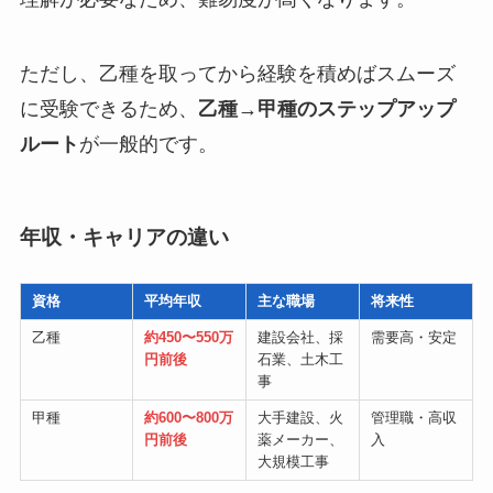
ただし、乙種を取ってから経験を積めばスムーズ
に受験できるため、
乙種→甲種のステップアップ
ルート
が一般的です。
年収・キャリアの違い
資格
平均年収
主な職場
将来性
乙種
約450〜550万
建設会社、採
需要高・安定
円前後
石業、土木工
事
甲種
約600〜800万
大手建設、火
管理職・高収
円前後
薬メーカー、
入
大規模工事